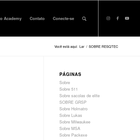
o Academy
Contato
Conecte-se
Você está aqui:
Lar
/
SOBRE RESQTEC
PÁGINAS
Sobre
Sobre 511
Sobre sacolas de elite
SOBRE GRSP
Sobre Holmatro
Sobre Lukas
Sobre Milwaukee
Sobre MSA
Sobre Packexe