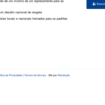
pação de um mínimo de um representante para as
Assoc
um desafio nacional de resgate
res locais e nacionais treinados para os padrões
lítica de Privacidade
|
Termos de Serviço
- Site por
Resolução