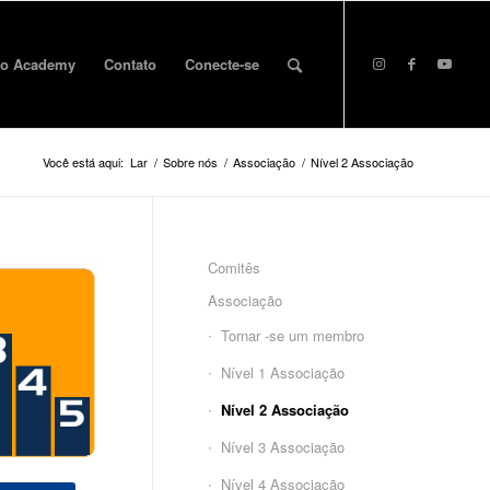
o Academy
Contato
Conecte-se
Você está aqui:
Lar
/
Sobre nós
/
Associação
/
Nível 2 Associação
Comitês
Associação
Tornar -se um membro
Nível 1 Associação
Nível 2 Associação
Nível 3 Associação
Nível 4 Associação