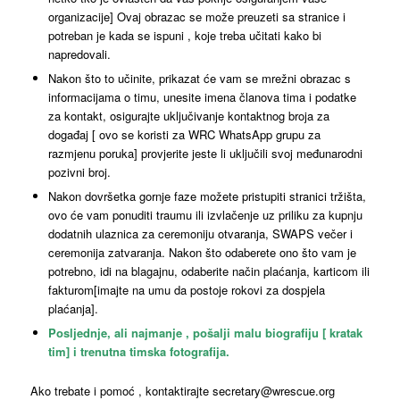
organizacije] Ovaj obrazac se može preuzeti sa stranice i
potreban je kada se ispuni , koje treba učitati kako bi
napredovali.
Nakon što to učinite, prikazat će vam se mrežni obrazac s
informacijama o timu, unesite imena članova tima i podatke
za kontakt, osigurajte uključivanje kontaktnog broja za
događaj [ ovo se koristi za WRC WhatsApp grupu za
razmjenu poruka] provjerite jeste li uključili svoj međunarodni
pozivni broj.
Nakon dovršetka gornje faze možete pristupiti stranici tržišta,
ovo će vam ponuditi traumu ili izvlačenje uz priliku za kupnju
dodatnih ulaznica za ceremoniju otvaranja, SWAPS večer i
ceremonija zatvaranja. Nakon što odaberete ono što vam je
potrebno, idi na blagajnu, odaberite način plaćanja, karticom ili
fakturom[imajte na umu da postoje rokovi za dospjela
plaćanja].
Posljednje, ali najmanje , pošalji malu biografiju [ kratak
tim] i trenutna timska fotografija.
Ako trebate i pomoć , kontaktirajte
secretary@wrescue.org