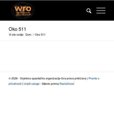
Oko 511
Vi ste ovdje:
Dom
/
Oko 511
© 2026 - Svjetska spasilačka organizacija Sva prava pridržana |
Pravila o
privatnosti
|
Uvjeti usluge
- Mjesto prema
Razlučivost