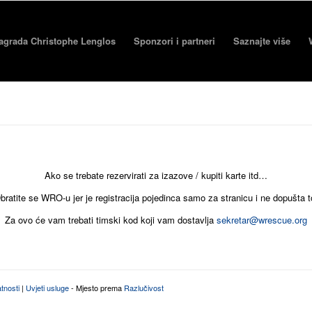
agrada Christophe Lenglos
Sponzori i partneri
Saznajte više
Ako se trebate rezervirati za izazove / kupiti karte itd…
bratite se WRO-u jer je registracija pojedinca samo za stranicu i ne dopušta t
Za ovo će vam trebati timski kod koji vam dostavlja
sekretar@wrescue.org
atnosti
|
Uvjeti usluge
- Mjesto prema
Razlučivost