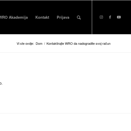
WRO Akademija
Kontakt
Prijava
Vi ste ovdje:
Dom
/
Kontaktirajte WRO da nadogradite svoj račun
o.