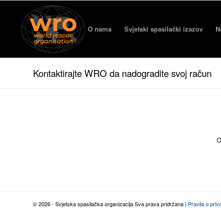
O nama
Svjetski spasilački izazov
N
Kontaktirajte WRO da nadogradite svoj račun
O
© 2026 - Svjetska spasilačka organizacija Sva prava pridržana |
Pravila o priv