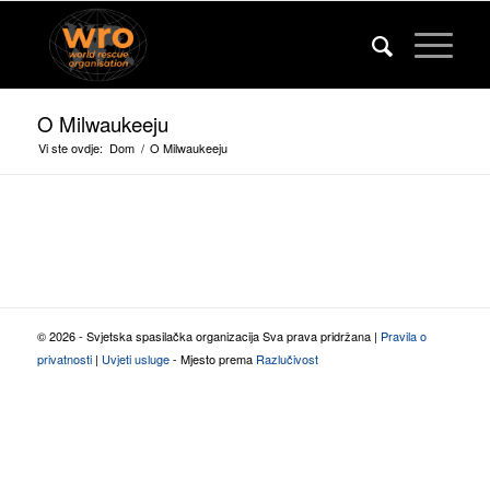
O Milwaukeeju
Vi ste ovdje:
Dom
/
O Milwaukeeju
© 2026 - Svjetska spasilačka organizacija Sva prava pridržana |
Pravila o
privatnosti
|
Uvjeti usluge
- Mjesto prema
Razlučivost