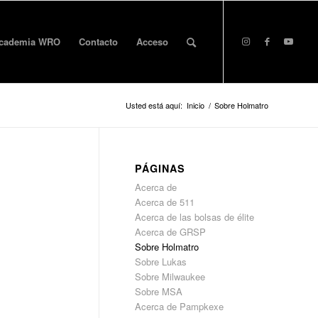
cademia WRO
Contacto
Acceso
Usted está aquí:
Inicio
/
Sobre Holmatro
PÁGINAS
Acerca de
Acerca de 511
Acerca de las bolsas de élite
Acerca de GRSP
Sobre Holmatro
Sobre Lukas
Sobre Milwaukee
Sobre MSA
Acerca de Pampkexe