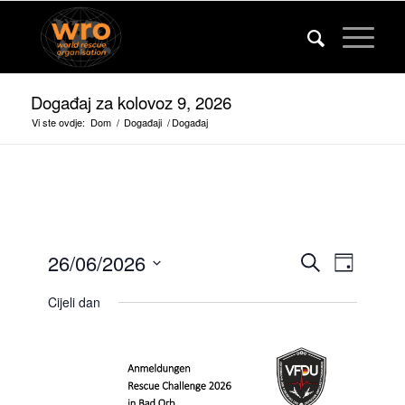
Događaj za kolovoz 9, 2026
Vi ste ovdje:
Dom
/
Događaji
/
Događaj
Događaj
Događa
26/06/2026
Pretraživanje
Dan
Pogled
Pretražit
Odaberite
na
Cijeli dan
Datum.
i
navigac
gledaju
navigacij