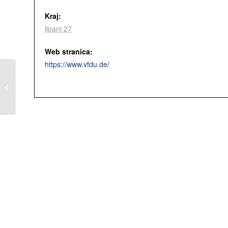
Kraj:
lipanj 27
Web stranica:
https://www.vfdu.de/
ENRATT2026 – Španjolski nacionalni