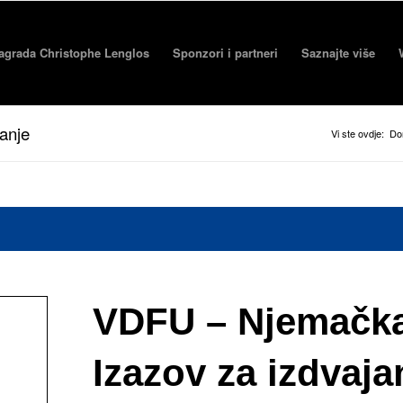
agrada Christophe Lenglos
Sponzori i partneri
Saznajte više
anje
Vi ste ovdje:
D
VDFU – Njemačka
Izazov za izdvaja