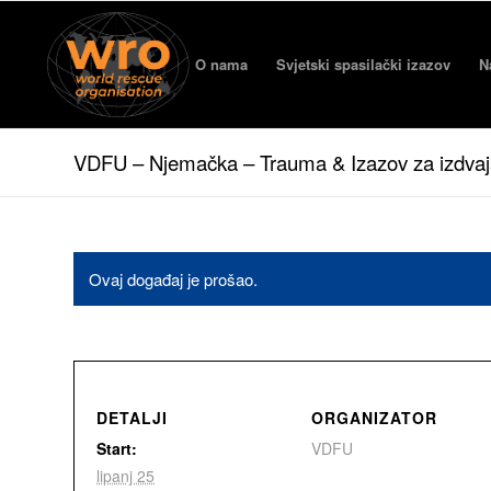
O nama
Svjetski spasilački izazov
N
VDFU – Njemačka – Trauma & Izazov za izdvaj
Ovaj događaj je prošao.
DETALJI
ORGANIZATOR
Start:
VDFU
lipanj 25