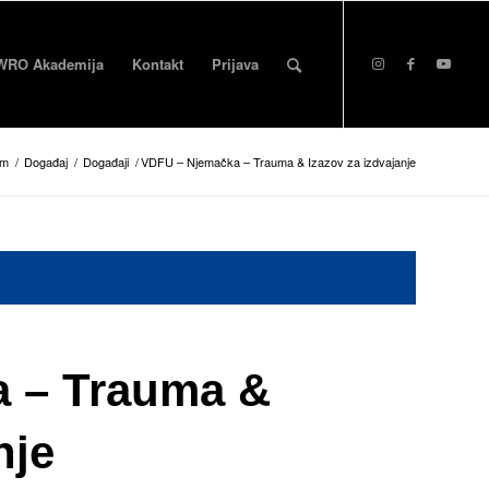
WRO Akademija
Kontakt
Prijava
om
/
Događaj
/
Događaji
/
VDFU – Njemačka – Trauma & Izazov za izdvajanje
 – Trauma &
nje