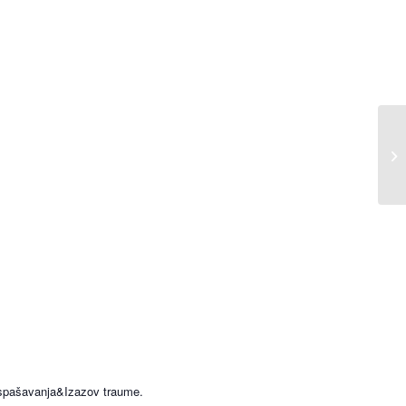
AR
sp
 spašavanja&Izazov traume.