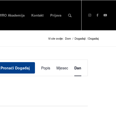
WRO Akademija
Kontakt
Prijava
Vi ste ovdje:
Dom
/
Događaji
/
Događaj
Događaj
Pogled
Pronaći Događaj
Popis
Mjesec
Dan
na
navigaciju