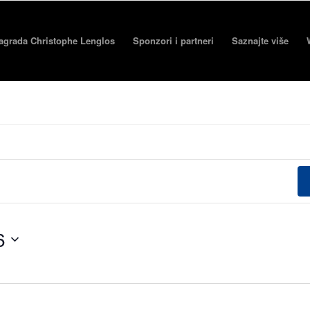
agrada Christophe Lenglos
Sponzori i partneri
Saznajte više
6