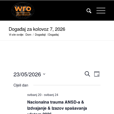
Događaj za kolovoz 7, 2026
Vi ste ovdje:
Dom
/
Događaji
/
Događaj
Događaj
Događa
23/05/2026
Pretraživanje
Dan
Pogled
Pretražit
Odaberite
na
Cijeli dan
Datum.
i
navigac
gledaju
svibanj 20
-
svibanj 24
Nacionalna trauma ANSD-a &
navigacij
Izdvajanje & Izazov spašavanja