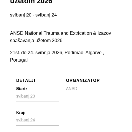
užetom 2026
svibanj 20
-
svibanj 24
ANSD National Trauma and Extrication & Izazov
spašavanja užetom 2026
21st. do 24. svibnja 2026, Portimao, Algarve ,
Portugal
DETALJI
ORGANIZATOR
Start:
ANSD
svibanj 20
Kraj:
svibanj 24