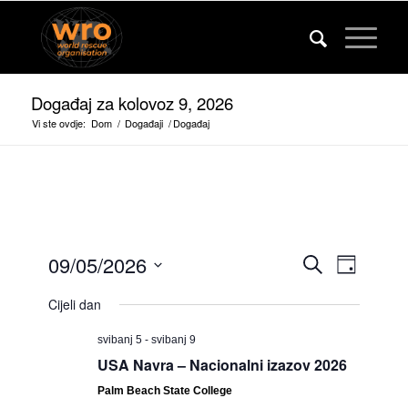
Događaj za kolovoz 9, 2026
Vi ste ovdje:
Dom
/
Događaji
/
Događaj
Događaj
Događa
09/05/2026
Pretraživanje
Dan
Pogled
Pretražit
Odaberite
na
Cijeli dan
Datum.
i
navigac
gledaju
svibanj 5
-
svibanj 9
USA Navra – Nacionalni izazov 2026
navigacij
Palm Beach State College