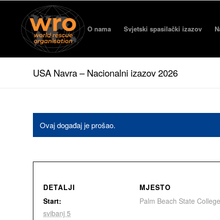
O nama
Svjetski spasilački izazov
N
USA Navra – Nacionalni izazov 2026
Ovaj događaj je prošao.
DETALJI
MJESTO
Start:
Palm Beach State Colleg
svibanj 5