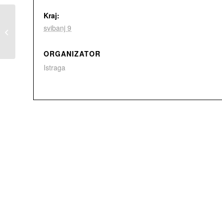
Kraj:
Irski nacionalni izazov
svibanj 9
2026
ORGANIZATOR
Istraga