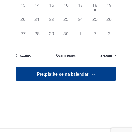
0
0
0
0
0
1
0
13
14
15
16
17
18
19
događaj,
događaj,
događaj,
događaj,
događaj,
događaj,
događaj,
0
0
0
0
0
0
0
20
21
22
23
24
25
26
događaj,
događaj,
događaj,
događaj,
događaj,
događaj,
događaj,
0
0
0
0
0
0
0
27
28
29
30
1
2
3
događaj,
događaj,
događaj,
događaj,
događaj,
događaj,
događaj,
ožujak
Ovaj mjesec
svibanj
Pretplatite se na kalendar