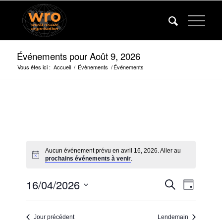
Événements pour Août 9, 2026
Vous êtes ici :
Accueil
/
Évènements
/
Événements
Aucun événement prévu en avril 16, 2026. Aller au
prochains événements à venir
.
Événeme
Événem
16/04/2026
Recherche
Jour
Vues
Recherc
Sélectionner
navigat
la
et
Jour précédent
Lendemain
date.