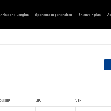
e Christophe Lenglos
Sponsors et partenaires
En savoir plus
Ac
T
OUSER
JEU
VEN