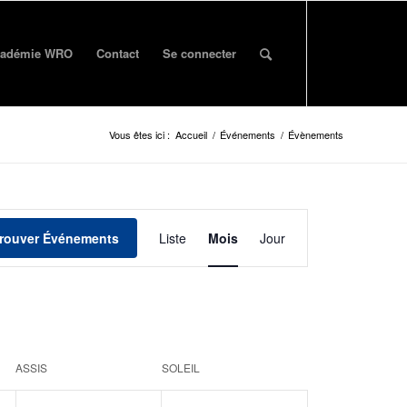
adémie WRO
Contact
Se connecter
Vous êtes ici :
Accueil
/
Événements
/
Évènements
Événement
Vues
rouver Événements
Liste
Mois
Jour
navigation
ASSIS
SOLEIL