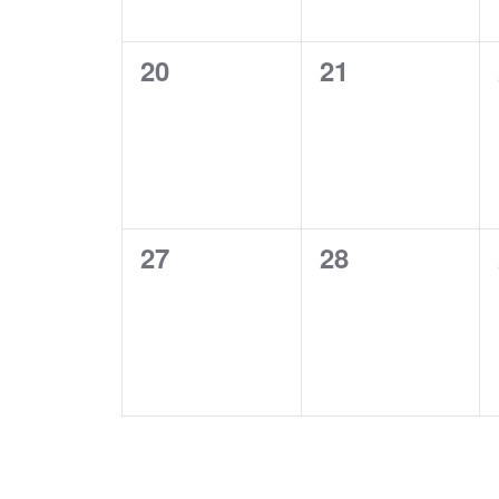
0
0
20
21
événements,
événements,
0
0
27
28
événements,
événements,