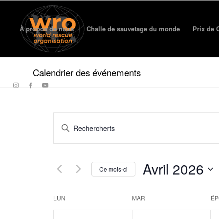
À propos de nous
Challe de sauvetage du monde
Prix ​​d
Calendrier des événements
Événements
Entrez
Recherche
le
et
mot-
clé.
vues
Avril 2026
Rechercher
Ce mois-ci
navigation
Événements
Sélectionner
par
la
Calendrier
mot-
LUN
MAR
ÉP
date.
clé.
de