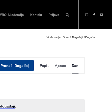
WRO Akademija
Kontakt
Prijava
Vi ste ovdje:
Dom
/
Događaji
/
Događaj
Događaj
Pogled
Pronaći Događaj
Popis
Mjesec
Dan
na
navigaciju
 događaji
.