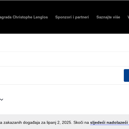
agrada Christophe Lenglos
Sponzori i partneri
Saznajte više
 zakazanih događaja za lipanj 2, 2025. Skoči na
sljedeći nadolazeći