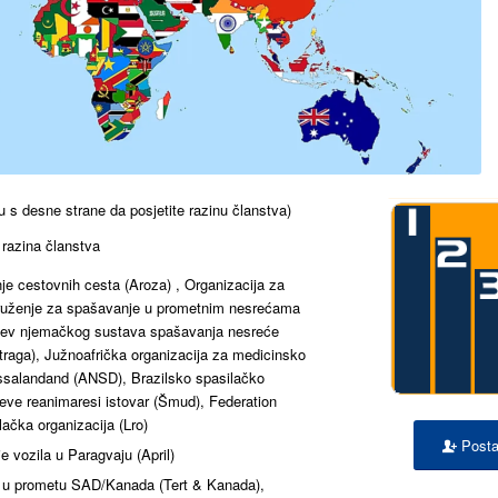
ku s desne strane da posjetite razinu članstva)
 razina članstva
je cestovnih cesta (Aroza) , Organizacija za
udruženje za spašavanje u prometnim nesrećama
ahtjev njemačkog sustava spašavanja nesreće
raga), Južnoafrička organizacija za medicinsko
ssalandand (ANSD), Brazilsko spasilačko
jeve reanimaresi istovar (Šmud), Federation
čka organizacija (Lro)
Posta
 vozila u Paragvaju (April)
ve u prometu SAD/Kanada (Tert & Kanada),