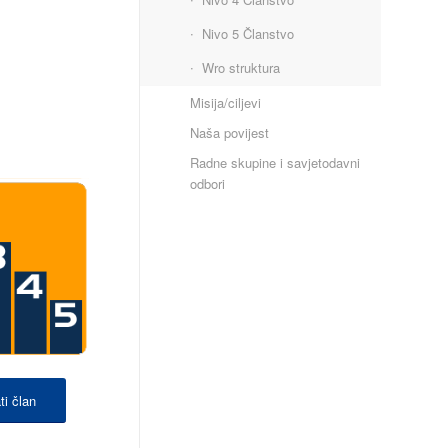
Nivo 5 Članstvo
Wro struktura
Misija/ciljevi
Naša povijest
Radne skupine i savjetodavni
odbori
ti član