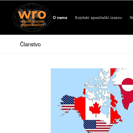
O nama
Svjetski spasilački izazov
N
Članstvo