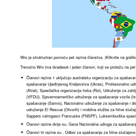
Wro je strukturiran pomoću pet razina članstva. (Kliknite na grafi
Trenutno Wro ima dvadeset i jedan članovi, koji se protežu na pet
Članovi razine 1 uključuju australsku organizaciju za spašavan
spašavanje Ujedinjenog Kraljevstva (Ukras), Profesionalno 
(Atrat), Spasilačka organizacija Irska (Roi), Udruženje za z
(VFDU), Sjevernoameričko udruženje za spašavanje vozila (Ist
spašavanje (Samro), Nacionalno udruženje za spašavanje i di
udruženje El Rescue (Otvoriti) i mobilna služba za hitne sluča
Sappers vatrogasci Francuske (FNSPF), Luksemburška spasila
Članovi razine dvije su, Gana Nacionalna udruga za spašavanje
Članovi tri razine su , Odbor za spašavanje za hitne slučaje