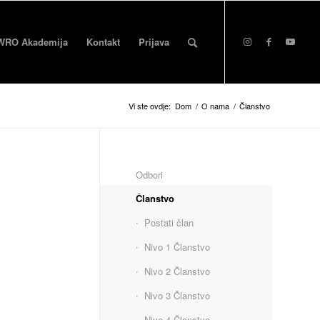
WRO Akademija
Kontakt
Prijava
Vi ste ovdje:
Dom
/
O nama
/
Članstvo
Odbori
Članstvo
Postati član
Nivo 1 Članstvo
Nivo 2 Članstvo
Nivo 3 Članstvo
Nivo 4 Članstvo