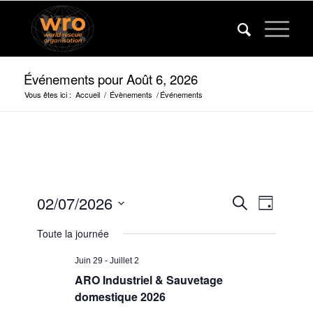
Événements pour Août 6, 2026
Vous êtes ici :
Accueil
/
Évènements
/
Événements
Événeme
Événem
02/07/2026
Recherche
Jour
Vues
Recherc
Sélectionner
navigat
Toute la journée
la
et
date.
vues
Juin 29
-
Juillet 2
ARO Industriel & Sauvetage
navigatio
domestique 2026