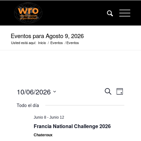
Eventos para Agosto 9, 2026
Usted está aquí:
Inicio
/
Eventos
/
Eventos
Eventos
Evento
10/06/2026
Buscar
Día
Vistas
Búsqued
Fecha
de
Todo el día
de
y
navega
selección.
vista
Junio 8
-
Junio 12
Francia National Challenge 2026
de
navegaci
Chateroux