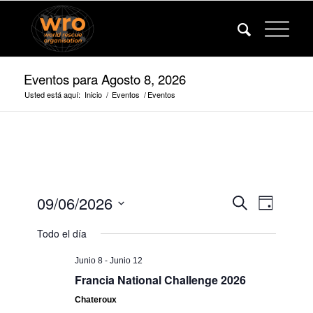
Eventos para Agosto 8, 2026
Usted está aquí:
Inicio
/
Eventos
/
Eventos
Eventos
Evento
09/06/2026
Buscar
Día
Vistas
Búsqued
Fecha
de
Todo el día
de
y
navega
selección.
vista
Junio 8
-
Junio 12
Francia National Challenge 2026
de
navegaci
Chateroux