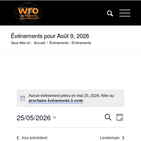
Événements pour Août 9, 2026
Vous êtes ici :
Accueil
/
Évènements
/
Événements
Aucun événement prévu en mai 25, 2026. Aller au
prochains événements à venir
.
Événeme
Événem
25/05/2026
Recherche
Jour
Vues
Recherc
Sélectionner
navigat
la
et
Jour précédent
Lendemain
date.