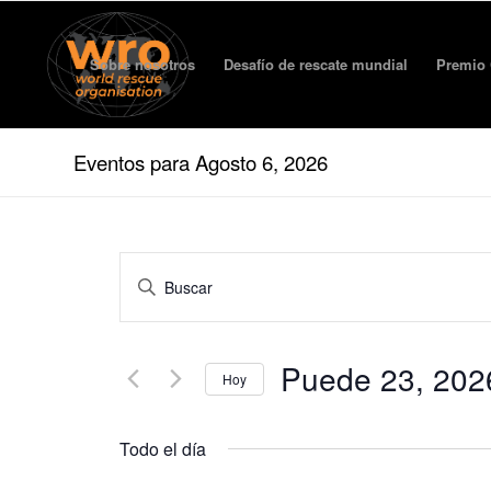
Sobre nosotros
Desafío de rescate mundial
Premio 
Eventos para Agosto 6, 2026
Eventos
Ingrese
Búsqueda
la
y
palabra
clave.
vista
Puede 23, 202
Buscar
Hoy
de
Eventos
Fecha
por
navegación
de
palabra
Todo el día
selección.
clave.