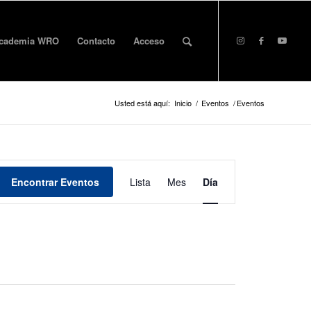
cademia WRO
Contacto
Acceso
Usted está aquí:
Inicio
/
Eventos
/
Eventos
Evento
Vistas
Encontrar Eventos
Lista
Mes
Día
de
navegación