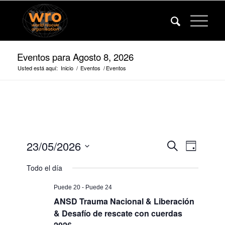
Eventos para Agosto 8, 2026
Usted está aquí:
Inicio
/
Eventos
/
Eventos
Eventos
Evento
23/05/2026
Buscar
Día
Vistas
Búsqued
Fecha
de
Todo el día
de
y
navega
selección.
vista
Puede 20
-
Puede 24
ANSD Trauma Nacional & Liberación
de
& Desafío de rescate con cuerdas
navegaci