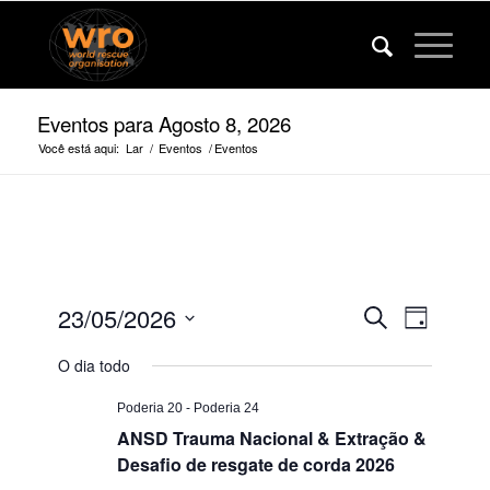
Eventos para Agosto 8, 2026
Você está aqui:
Lar
/
Eventos
/
Eventos
Eventos
Evento
23/05/2026
Procurar
Dia
Veja
Pesquise
Selecione
a
O dia todo
a
e
navega
data.
visualiza
Poderia 20
-
Poderia 24
ANSD Trauma Nacional & Extração &
de
Desafio de resgate de corda 2026
navegaç