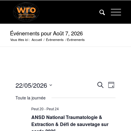
Événements pour Août 7, 2026
Vous êtes ici :
Accueil
/
Évènements
/
Événements
Événeme
Événem
22/05/2026
Recherche
Jour
Vues
Recherc
Sélectionner
navigat
Toute la journée
la
et
date.
vues
Peut 20
-
Peut 24
ANSD National Traumatologie &
navigatio
Extraction & Défi de sauvetage sur