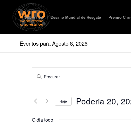
Sobre nós
Desafio Mundial de Resgate
Prêmio Chri
Eventos para Agosto 8, 2026
Eventos
Digite
Pesquise
palavras
e
-
chave.
visualizações
Poderia 20, 2
Procurar
Hoje
de
Eventos
Selecione
por
navegação
a
palavra
O dia todo
data.
-
chave.