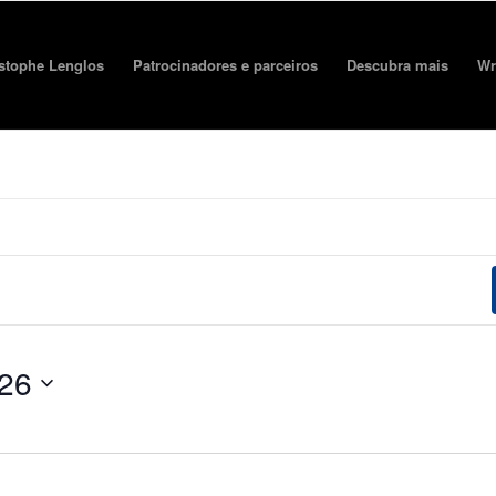
stophe Lenglos
Patrocinadores e parceiros
Descubra mais
Wr
026