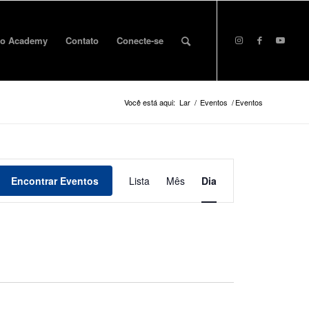
o Academy
Contato
Conecte-se
Você está aqui:
Lar
/
Eventos
/
Eventos
Evento
Veja
Encontrar Eventos
Lista
Mês
Dia
a
navegação