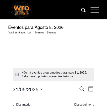
Eventos para Agosto 8, 2026
Você está aqui:
Lar
/
Eventos
/
Eventos
Não há eventos programados para maio 31, 2025.
Salte para o
próximos eventos futuros
.
Eventos
Evento
31/05/2025
Procurar
Dia
Veja
Pesquise
Selecione
a
a
e
navega
Dia anterior
Dia seguinte
data.