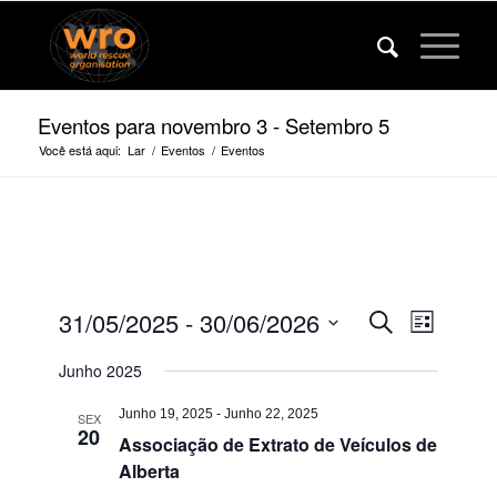
Eventos para novembro 3 - Setembro 5
Você está aqui:
Lar
/
Eventos
/
Eventos
Eventos
Evento
31/05/2025
 - 
30/06/2026
Procurar
Lista
Veja
Pesquise
Selecione
a
Junho 2025
a
e
navega
data.
visualiza
Junho 19, 2025
-
Junho 22, 2025
SEX
20
Associação de Extrato de Veículos de
de
Alberta
navegaç