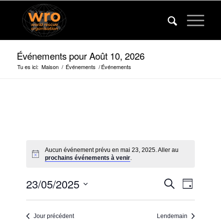
Événements pour Août 10, 2026
Tu es ici:
Maison
/
Événements
/
Événements
Aucun événement prévu en mai 23, 2025. Aller au
prochains événements à venir
.
Événeme
Événem
23/05/2025
Recherche
Jour
Vues
Recherc
Sélectionner
navigat
la
et
Jour précédent
Lendemain
date.