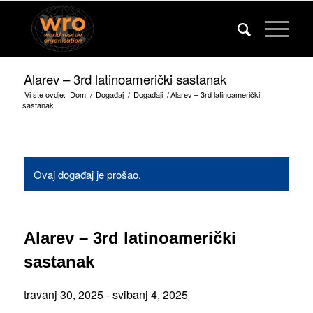
Alarev – 3rd latinoamerički sastanak
Vi ste ovdje:
Dom
/
Događaj
/
Događaji
/
Alarev – 3rd latinoamerički
sastanak
Ovaj događaj je prošao.
Alarev – 3rd latinoamerički
sastanak
travanj 30, 2025
-
svibanj 4, 2025