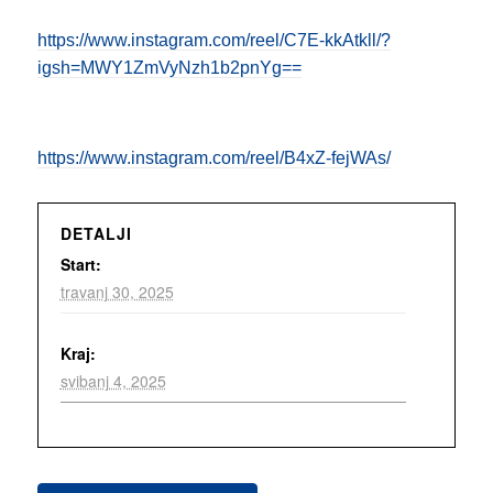
https://www.instagram.com/reel/C7E-kkAtkll/?
igsh=MWY1ZmVyNzh1b2pnYg==
https://www.instagram.com/reel/B4xZ-fejWAs/
DETALJI
Start:
travanj 30, 2025
Kraj:
svibanj 4, 2025