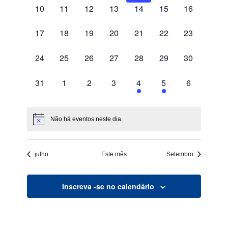
0
0
0
0
0
0
0
10
11
12
13
14
15
16
eventos,
eventos,
eventos,
eventos,
eventos,
eventos,
eventos,
0
0
0
0
0
0
0
17
18
19
20
21
22
23
eventos,
eventos,
eventos,
eventos,
eventos,
eventos,
eventos,
0
0
0
0
0
0
0
24
25
26
27
28
29
30
eventos,
eventos,
eventos,
eventos,
eventos,
eventos,
eventos,
0
0
0
0
1
1
0
31
1
2
3
4
5
6
eventos,
eventos,
eventos,
eventos,
evento,
evento,
eventos,
Não há eventos neste dia.
julho
Este mês
Setembro
Inscreva -se no calendário