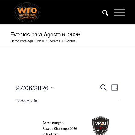
Eventos para Agosto 6, 2026
Usted está aquí:
Inicio
/
Eventos
/
Eventos
Eventos
Evento
27/06/2026
Buscar
Día
Vistas
Búsqued
Fecha
de
Todo el día
de
y
navega
selección.
vista
de
navegaci