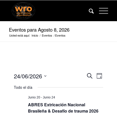
Eventos para Agosto 8, 2026
Usted está aquí:
Inicio
/
Eventos
/
Eventos
Eventos
Evento
24/06/2026
Buscar
Día
Vistas
Búsqued
Fecha
de
Todo el día
de
y
navega
selección.
vista
Junio 20
-
Junio 24
ABRES Extricación Nacional
de
Brasileña & Desafío de trauma 2026
navegaci