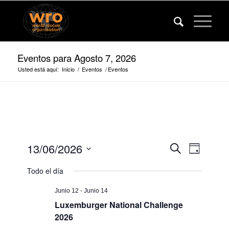
Eventos para Agosto 7, 2026
Usted está aquí:
Inicio
/
Eventos
/
Eventos
Eventos
Evento
13/06/2026
Buscar
Día
Vistas
Búsqued
Fecha
de
Todo el día
de
y
navega
selección.
vista
Junio 12
-
Junio 14
Luxemburger National Challenge
de
2026
navegaci