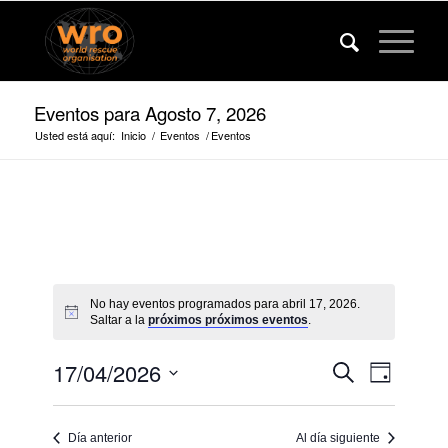
Eventos para Agosto 7, 2026
Usted está aquí:
Inicio
/
Eventos
/
Eventos
No hay eventos programados para abril 17, 2026.
Saltar a la
próximos próximos eventos
.
Eventos
Evento
17/04/2026
Buscar
Día
Vistas
Búsqued
Fecha
de
de
y
navega
Día anterior
Al día siguiente
selección.