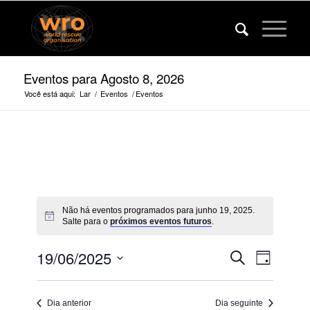
Eventos para Agosto 8, 2026
Você está aqui:
Lar
/
Eventos
/
Eventos
Não há eventos programados para junho 19, 2025.
Salte para o
próximos eventos futuros
.
Eventos
Evento
19/06/2025
Procurar
Dia
Veja
Pesquise
Selecione
a
a
e
navega
Dia anterior
Dia seguinte
data.