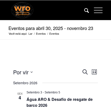
Eventos para abril 30, 2025 - novembro 23
Você está aqui:
Lar
/
Eventos
/
Eventos
Eventos
Evento
Por vir
Procurar
Lista
Veja
Pesquise
Selecione
a
Setembro 2026
a
e
navega
data.
visualiza
Setembro 3
-
Setembro 5
SEX
4
Água ARO & Desafio de resgate de
de
barco 2026
navegaç