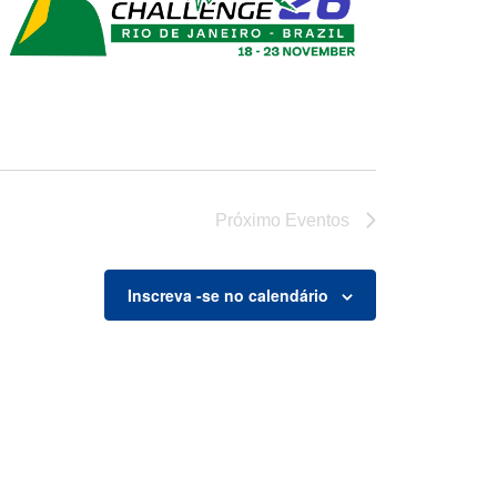
Próximo
Eventos
Inscreva -se no calendário