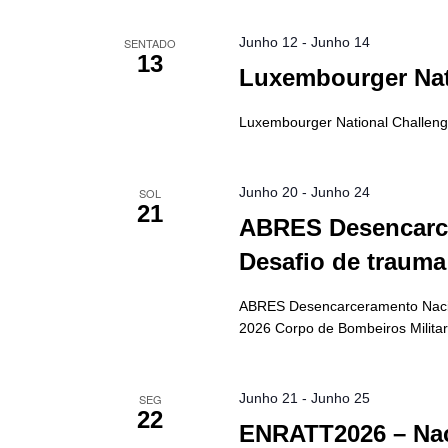
Junho 12
-
Junho 14
SENTADO
13
Luxembourger Nat
Luxembourger National Challenge 
Junho 20
-
Junho 24
SOL
21
ABRES Desencarce
Desafio de trauma
ABRES Desencarceramento Nacion
2026 Corpo de Bombeiros Milita
Junho 21
-
Junho 25
SEG
22
ENRATT2026 – Nac