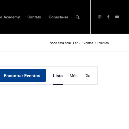
o Academy
Contato
Conecte-se
Você está aqui:
Lar
/
Eventos
/
Eventos
Evento
Veja
Encontrar Eventos
Lista
Mês
Dia
a
navegação