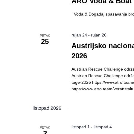
ARO Voda & Boat 
Voda & Događaj spašavanja brodic
rujan 24
-
rujan 26
PETAK
25
Austrijsko naciona
2026
Austrian Rescue Challenge održat
Austrian Rescue Challenge održat 
tage-2026 https://www.atro.team/
https://www.atro.team/veranstal
listopad 2026
listopad 1
-
listopad 4
PETAK
2