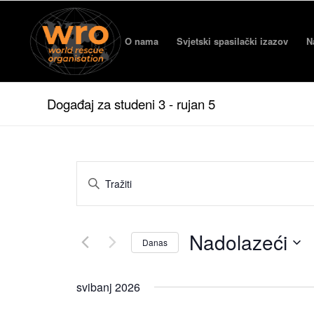
O nama
Svjetski spasilački izazov
N
Događaj za studeni 3 - rujan 5
Događaj
Unesite
Pretražite
ključnu
i
riječ.
Tražiti
gledaju
Nadolazeći
Događaj
Danas
navigaciju
po
Odaberite
ključnoj
Datum.
riječi.
svibanj 2026