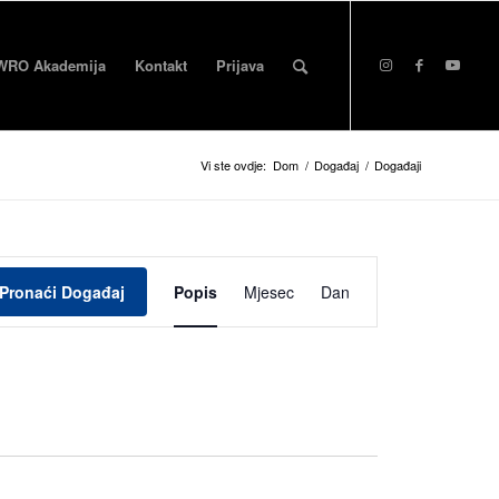
WRO Akademija
Kontakt
Prijava
Vi ste ovdje:
Dom
/
Događaj
/
Događaji
Događaj
Pogled
Pronaći Događaj
Popis
Mjesec
Dan
na
navigaciju