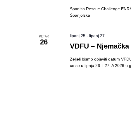
Spanish Rescue Challenge ENRATT
Španjolska
lipanj 25
-
lipanj 27
PETAK
26
VDFU – Njemačka –
Željeli bismo objaviti datum V
će se u lipnju 26. I 27. A 2026 u