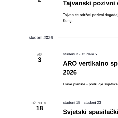
Tajvanski pozivni
Tajvan će održati pozivni događaj
Kong.
studeni 2026
studeni 3
-
studeni 5
ATA
3
ARO vertikalno sp
2026
Plave planine - područje svjetsk
studeni 18
-
studeni 23
OŽENITI SE
18
Svjetski spasilačk