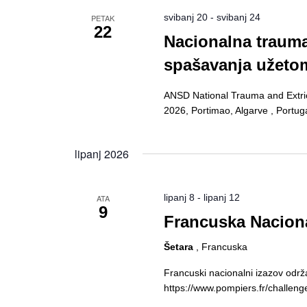
svibanj 20
-
svibanj 24
PETAK
22
Nacionalna trauma
spašavanja užeto
ANSD National Trauma and Extric
2026, Portimao, Algarve , Portug
lipanj 2026
lipanj 8
-
lipanj 12
ATA
9
Francuska Naciona
Šetara
, Francuska
Francuski nacionalni izazov održa
https://www.pompiers.fr/challeng