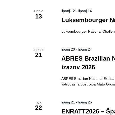
lipanj 12
-
lipanj 14
SJEDIO
13
Luksembourger Na
Luksembourger National Challenge 
lipanj 20
-
lipanj 24
SUNCE
21
ABRES Brazilian N
izazov 2026
ABRES Brazilian National Extrica
vatrogasna postrojba Mato Gros
lipanj 21
-
lipanj 25
PON
22
ENRATT2026 – Špa