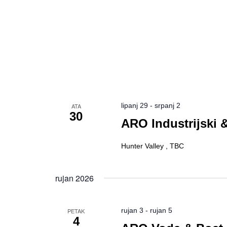
lipanj 29
-
srpanj 2
ATA
30
ARO Industrijski
Hunter Valley , TBC
rujan 2026
rujan 3
-
rujan 5
PETAK
4