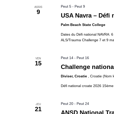
Peut 5
-
Peut 9
ASSIS
9
USA Navra – Défi 
Palm Beach State College
Dates du Défi national NAVRA: 6 
ALS/Trauma Challenge 7 et 9 mai
Peut 14
-
Peut 16
VEN
15
Challenge national
Diviser, Croatie
, Croatie (Nom l
Défi national croate 2026 15ème &
Peut 20
-
Peut 24
JEU
21
ANSD National Tra