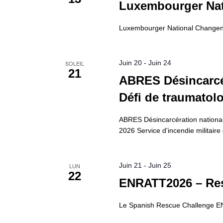
Luxembourger Nat
Luxembourger National Changen 20
Juin 20
-
Juin 24
SOLEIL
21
ABRES Désincarcér
Défi de traumatol
ABRES Désincarcération nationale
2026 Service d'incendie militair
Juin 21
-
Juin 25
LUN
22
ENRATT2026 – Res
Le Spanish Rescue Challenge EN