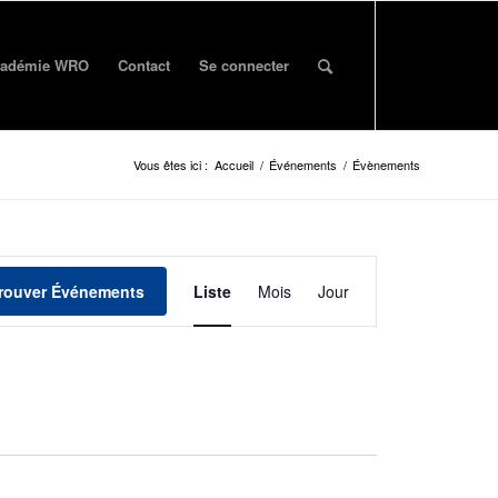
adémie WRO
Contact
Se connecter
Vous êtes ici :
Accueil
/
Événements
/
Évènements
Événement
Vues
rouver Événements
Liste
Mois
Jour
navigation