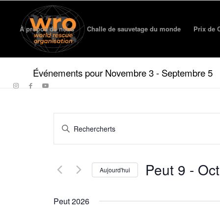
À propos de nous
Challe de sauvetage du monde
Prix ​​d
Événements pour Novembre 3 - Septembre 5
Événements
Entrez
Recherche
le
et
mot-
clé.
vues
Peut 9
 - 
Oct
Rechercher
Aujourd'hui
navigation
Événements
Sélectionner
par
la
mot-
Peut 2026
date.
clé.