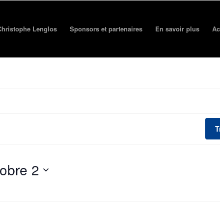
e Christophe Lenglos
Sponsors et partenaires
En savoir plus
Ac
T
obre 2