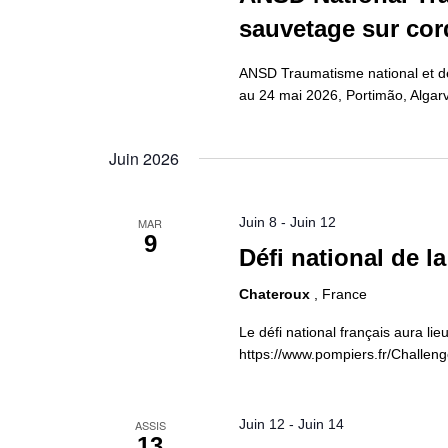
sauvetage sur cor
ANSD Traumatisme national et dé
au 24 mai 2026, Portimão, Algarv
Juin 2026
Juin 8
-
Juin 12
MAR
9
Défi national de l
Chateroux
, France
Le défi national français aura li
https://www.pompiers.fr/Challeng
Juin 12
-
Juin 14
ASSIS
13