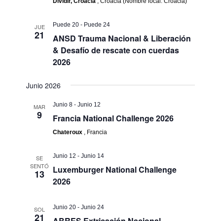
Dividir, Croacia
, Croacia (Nombre local: Croacia)
Puede 20
-
Puede 24
JUE
21
ANSD Trauma Nacional & Liberación
& Desafío de rescate con cuerdas
2026
Junio 2026
Junio 8
-
Junio 12
MAR
9
Francia National Challenge 2026
Chateroux
, Francia
Junio 12
-
Junio 14
SE
SENTÓ
Luxemburger National Challenge
13
2026
Junio 20
-
Junio 24
SOL
21
ABRES Extricación Nacional