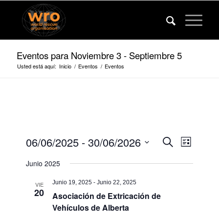
Eventos para Noviembre 3 - Septiembre 5
Usted está aquí:
Inicio
/
Eventos
/
Eventos
Eventos
Evento
06/06/2025
 - 
30/06/2026
Buscar
Lista
Vistas
Búsqued
Fecha
de
Junio 2025
de
y
navega
selección.
vista
Junio 19, 2025
-
Junio 22, 2025
VIE
20
Asociación de Extricación de
de
Vehículos de Alberta
navegaci