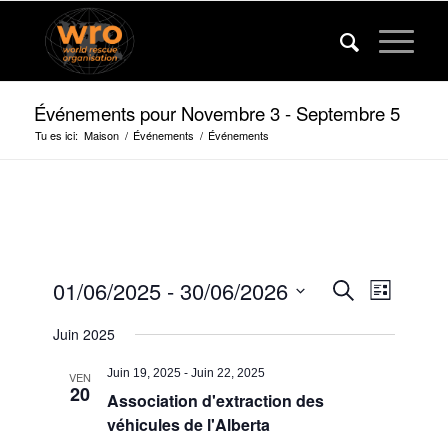
Événements pour Novembre 3 - Septembre 5
Tu es ici:
Maison
/
Événements
/
Événements
Événeme
Événem
01/06/2025
 - 
30/06/2026
Recherche
Liste
Vues
Recherc
Sélectionner
navigat
Juin 2025
la
et
date.
vues
Juin 19, 2025
-
Juin 22, 2025
VEN
20
Association d'extraction des
navigatio
véhicules de l'Alberta