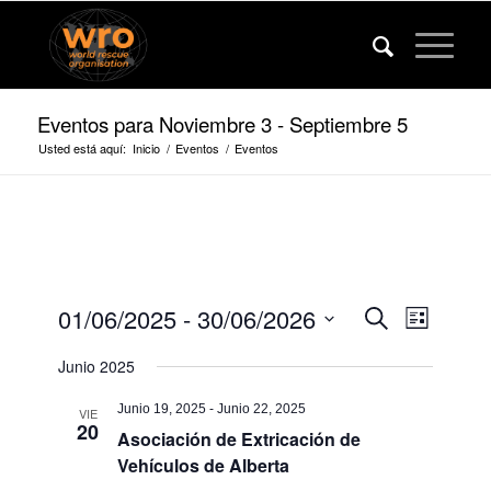
Eventos para Noviembre 3 - Septiembre 5
Usted está aquí:
Inicio
/
Eventos
/
Eventos
Eventos
Evento
01/06/2025
 - 
30/06/2026
Buscar
Lista
Vistas
Búsqued
Fecha
de
Junio 2025
de
y
navega
selección.
vista
Junio 19, 2025
-
Junio 22, 2025
VIE
20
Asociación de Extricación de
de
Vehículos de Alberta
navegaci