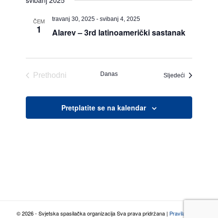
svibanj 2025
travanj 30, 2025
-
svibanj 4, 2025
ČEM
1
Alarev – 3rd latinoamerički sastanak
Danas
Prethodni
Događaj
Sljedeći
Događaj
Pretplatite se na kalendar
© 2026 - Svjetska spasilačka organizacija Sva prava pridržana |
Pravila o