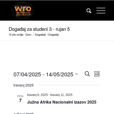
Događaj za studeni 3 - rujan 5
Vi ste ovdje:
Dom
/
Događaji
/
Događaj
Događaj
Događa
07/04/2025
 - 
14/05/2025
Pretraživanje
Popis
Pogled
Pretražit
Odaberite
na
travanj 2025
Datum.
i
navigac
gledaju
travanj 6, 2025
-
travanj 11, 2025
PON
7
Južna Afrika Nacionalni izazov 2025
navigacij